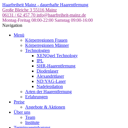
Skip
Haarfreiheit Mainz - dauerhafte Haarentfernung
to
Große Bleiche 3
55116 Mainz
the
06131 / 62 457 70
info@haarfreiheit-mainz.de
content
Montag-Freitag 08:00-22:00
Samstag 09:00-16:00
Navigation
Menü
Körperregionen Frauen
Körperregionen Männer
Technologien
XENOgel Technology
IPL
SHR-Haarentfernung
Diodenlaser
Alexandritlaser
ND:YAG-Laser
Nadelepilation
Arten der Haarentfernung
Erfahrungen
Preise
Angebote & Aktionen
Über uns
Team
Institute
Terminvereinbarung