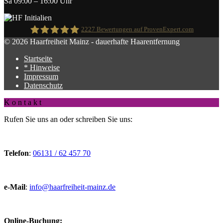
Sa 09:00 – 16:00 Uhr
2227
Bewertungen auf ProvenExpert.com
© 2026 Haarfreiheit Mainz - dauerhafte Haarentfernung
Startseite
Haarfreiheit
* Hinweise
Impressum
Datenschutz
K o n t a k t
Rufen Sie uns an oder schreiben Sie uns:
Telefon
:
06131 / 62 457 70
e-Mail
:
info@haarfreiheit-mainz.de
Online-Buchung: