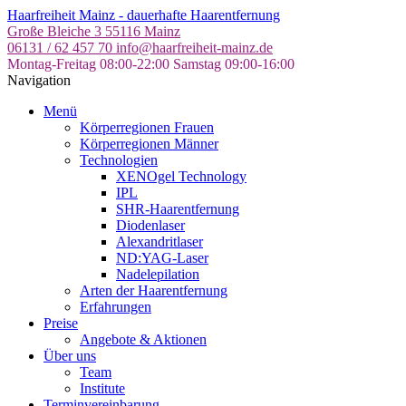
Skip
Haarfreiheit Mainz - dauerhafte Haarentfernung
to
Große Bleiche 3
55116 Mainz
the
06131 / 62 457 70
info@haarfreiheit-mainz.de
content
Montag-Freitag 08:00-22:00
Samstag 09:00-16:00
Navigation
Menü
Körperregionen Frauen
Körperregionen Männer
Technologien
XENOgel Technology
IPL
SHR-Haarentfernung
Diodenlaser
Alexandritlaser
ND:YAG-Laser
Nadelepilation
Arten der Haarentfernung
Erfahrungen
Preise
Angebote & Aktionen
Über uns
Team
Institute
Terminvereinbarung