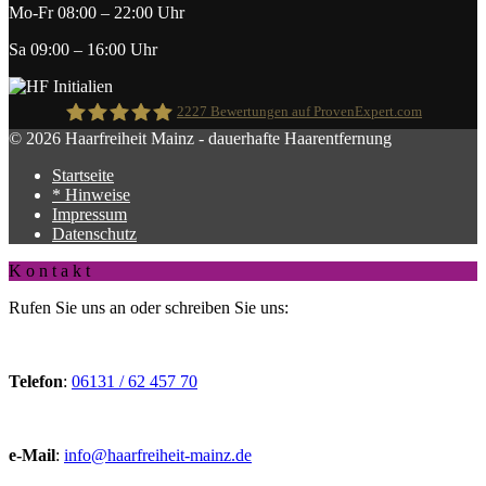
Mo-Fr 08:00 – 22:00 Uhr
Sa 09:00 – 16:00 Uhr
2227
Bewertungen auf ProvenExpert.com
© 2026 Haarfreiheit Mainz - dauerhafte Haarentfernung
Startseite
Haarfreiheit
* Hinweise
Impressum
Datenschutz
K o n t a k t
Rufen Sie uns an oder schreiben Sie uns:
Telefon
:
06131 / 62 457 70
e-Mail
:
info@haarfreiheit-mainz.de