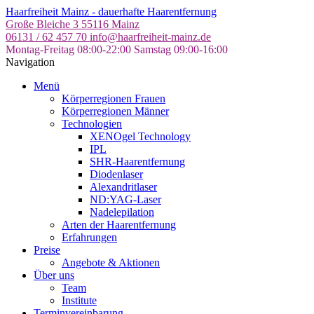
Skip
Haarfreiheit Mainz - dauerhafte Haarentfernung
to
Große Bleiche 3
55116 Mainz
the
06131 / 62 457 70
info@haarfreiheit-mainz.de
content
Montag-Freitag 08:00-22:00
Samstag 09:00-16:00
Navigation
Menü
Körperregionen Frauen
Körperregionen Männer
Technologien
XENOgel Technology
IPL
SHR-Haarentfernung
Diodenlaser
Alexandritlaser
ND:YAG-Laser
Nadelepilation
Arten der Haarentfernung
Erfahrungen
Preise
Angebote & Aktionen
Über uns
Team
Institute
Terminvereinbarung