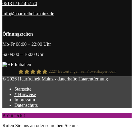
06131 / 62 457 70
info@haarfreiheit-mainz.de
Öffnungszeiten
Mo-Fr 08:00 – 22:00 Uhr
Sa 09:00 – 16:00 Uhr
2227
Bewertungen auf ProvenExpert.com
© 2026 Haarfreiheit Mainz - dauerhafte Haarentfernung
Startseite
Haarfreiheit
* Hinweise
Impressum
Datenschutz
K o n t a k t
Rufen Sie uns an oder schreiben Sie uns: